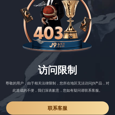
访问限制
尊敬的用户，由于相关法律限制，您所在地区无法访问J9产品，对
此造成的不便，我们深表歉意，您如有疑问请联系客服。
联系客服