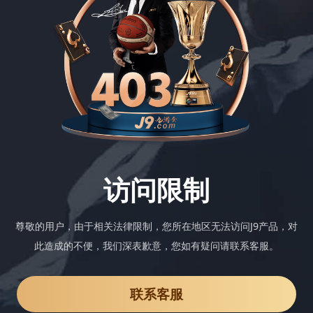
访问限制
尊敬的用户，由于相关法律限制，您所在地区无法访问J9产品，对
此造成的不便，我们深表歉意，您如有疑问请联系客服。
联系客服