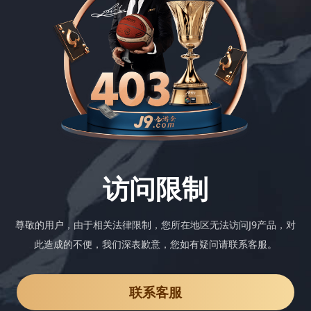
访问限制
尊敬的用户，由于相关法律限制，您所在地区无法访问J9产品，对
此造成的不便，我们深表歉意，您如有疑问请联系客服。
联系客服