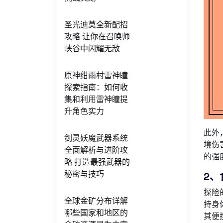
圣光迪莫全新配招
攻略 让你在召唤师
峡谷中闪耀无敌
原神绀雨村雷神瞳
探索指南：如何收
集和利用雷神瞳提
升角色实力
此外
剑灵妖魔武器系统
境伤
全面解析与进阶攻
的强
略 打造最强武器的
秘密与技巧
2
探险
全球金矿分布详解
持身
哪些国家和地区的
其便