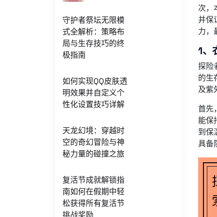
次，
并保
守护者祭坛无限模
力，
式全解析：策略布
局与生存技巧的终
1、
极指南
探险
的生
如何实现QQ皮肤透
及紫
明效果并自定义个
性化设置技巧详解
首先
能保
天龙幻境：穿越时
到保
空的奇幻冒险与神
具备
秘力量的碰撞之旅
复活节成就解锁指
南如何在假期中轻
松获得所有复活节
挑战奖励