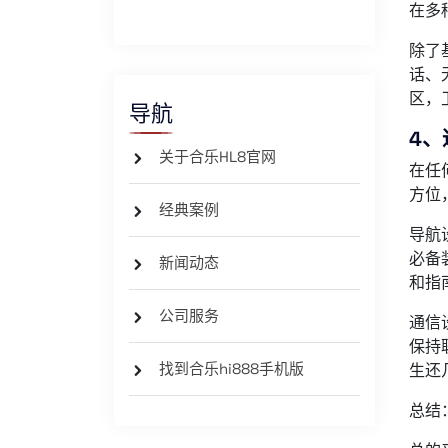
在多
除了
话、
区，
导航
4
关于合乐HL8官网
在任
方位
经典案例
导航
必备
新闻动态
和指
公司服务
通信
保持
找到合乐hi888手机版
生还
总结