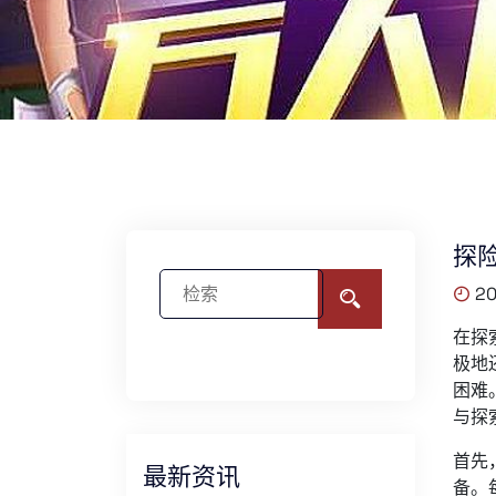
探
20
在探
极地
困难
与探
首先
最新资讯
备。