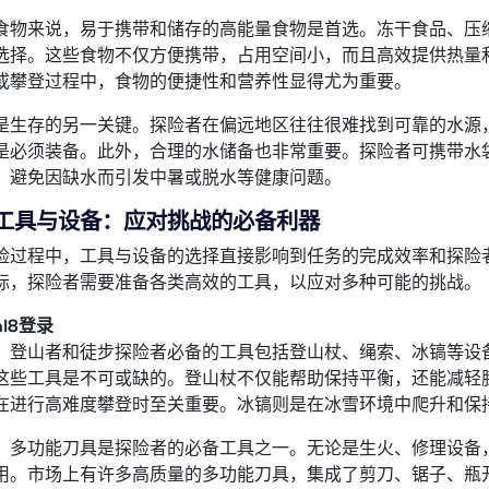
食物来说，易于携带和储存的高能量食物是首选。冻干食品、压
选择。这些食物不仅方便携带，占用空间小，而且高效提供热量
或攀登过程中，食物的便捷性和营养性显得尤为重要。
是生存的另一关键。探险者在偏远地区往往很难找到可靠的水源
是必须装备。此外，合理的水储备也非常重要。探险者可携带水
，避免因缺水而引发中暑或脱水等健康问题。
、工具与设备：应对挑战的必备利器
险过程中，工具与设备的选择直接影响到任务的完成效率和探险
标，探险者需要准备各类高效的工具，以应对多种可能的挑战。
l8登录
，登山者和徒步探险者必备的工具包括登山杖、绳索、冰镐等设
这些工具是不可或缺的。登山杖不仅能帮助保持平衡，还能减轻
在进行高难度攀登时至关重要。冰镐则是在冰雪环境中爬升和保
，多功能刀具是探险者的必备工具之一。无论是生火、修理设备
用。市场上有许多高质量的多功能刀具，集成了剪刀、锯子、瓶