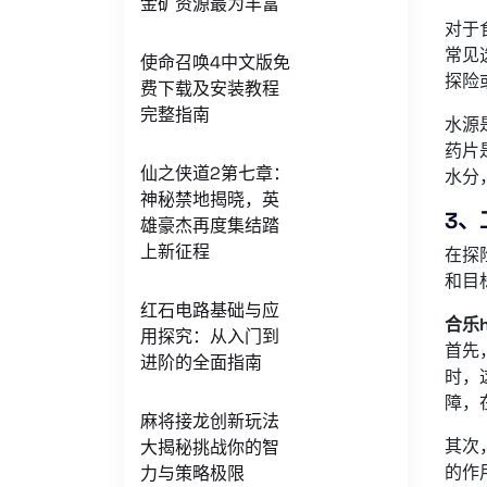
金矿资源最为丰富
对于
常见
使命召唤4中文版免
探险
费下载及安装教程
完整指南
水源
药片
仙之侠道2第七章：
水分
神秘禁地揭晓，英
3
雄豪杰再度集结踏
上新征程
在探
和目
红石电路基础与应
合乐h
用探究：从入门到
首先
进阶的全面指南
时，
障，
麻将接龙创新玩法
其次
大揭秘挑战你的智
的作
力与策略极限