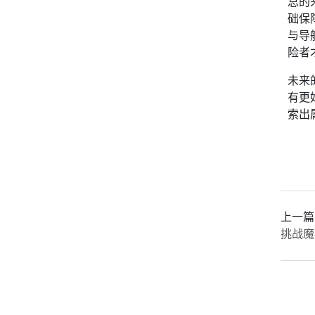
总的
础保
与导
险者
未来
有更
索出
上一篇
挑战魔