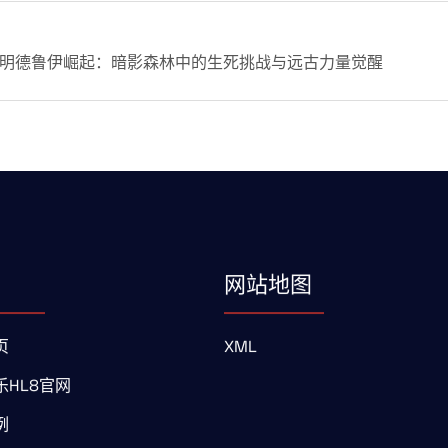
明德鲁伊崛起：暗影森林中的生死挑战与远古力量觉醒
网站地图
页
XML
乐HL8官网
例