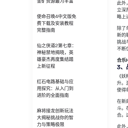
金矿资源最为丰富
此外
立深
使命召唤4中文版免
略上
费下载及安装教程
除了
完整指南
新的
挑战
仙之侠道2第七章：
不断
神秘禁地揭晓，英
雄豪杰再度集结踏
合乐
上新征程
3、
《妖
红石电路基础与应
升。
用探究：从入门到
使得
进阶的全面指南
在新
斗。
麻将接龙创新玩法
合。
大揭秘挑战你的智
力与策略极限
此外