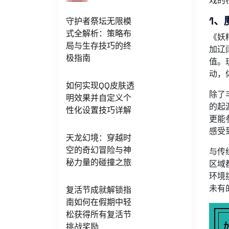
戏的
1、
守护者祭坛无限模
式全解析：策略布
《妖
局与生存技巧的终
加辽
极指南
值。
动，
如何实现QQ皮肤透
除了
明效果并自定义个
的起
性化设置技巧详解
更能
感受
天龙幻境：穿越时
空的奇幻冒险与神
与传
秘力量的碰撞之旅
区域
环境
未有
复活节成就解锁指
南如何在假期中轻
松获得所有复活节
挑战奖励