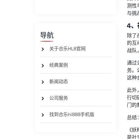
测性
与挑
4、
导航
除了
的互
关于合乐HL8官网
战队
通过
经典案例
务。
这种
新闻动态
此外
行切
公司服务
门的
找到合乐hi888手机版
总结
《妖
是社