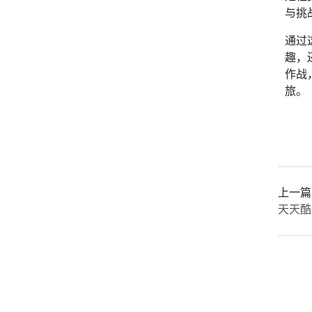
与挑
通过
趣，
作战
旅。
上一篇
天天酷