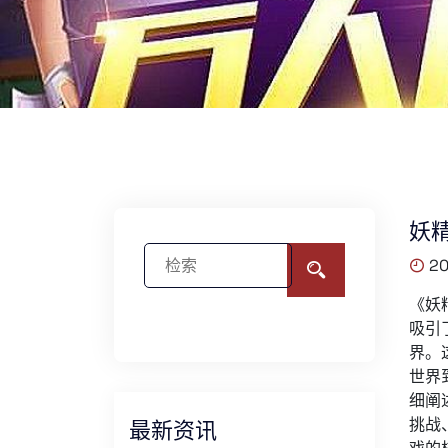
妖
20
《妖
吸引
界。
世界
细阐
挑战
最新资讯