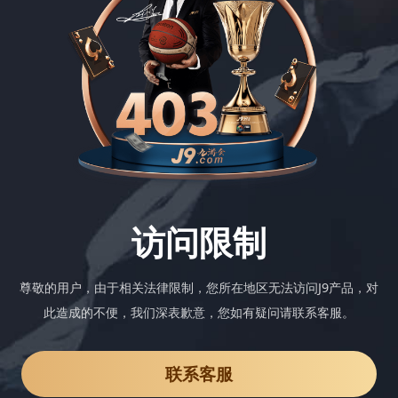
访问限制
尊敬的用户，由于相关法律限制，您所在地区无法访问J9产品，对
此造成的不便，我们深表歉意，您如有疑问请联系客服。
联系客服